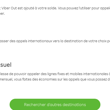
 Viber Out est ajouté à votre solde. Vous pouvez l'utiliser pour app
ber.
passer des appels internationaux vers la destination de votre choix 
suel
se de pouvoir appeler des lignes fixes et mobiles internationales à 
mensuel, vous faites des économies sur les appels que vous passez d
Rechercher d'autres destinations