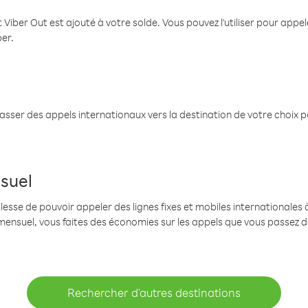
 Viber Out est ajouté à votre solde. Vous pouvez l'utiliser pour app
ber.
passer des appels internationaux vers la destination de votre choix 
suel
se de pouvoir appeler des lignes fixes et mobiles internationales à 
mensuel, vous faites des économies sur les appels que vous passez d
Rechercher d'autres destinations