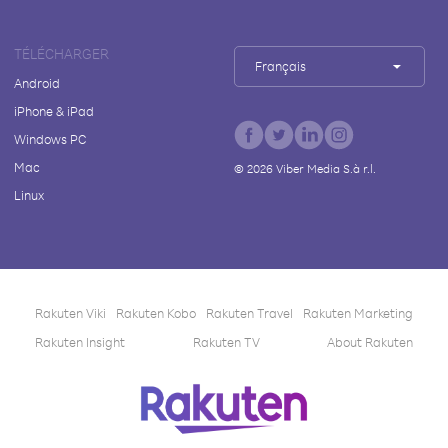
TÉLÉCHARGER
Français
Android
iPhone & iPad
Windows PC
Mac
©
2026
Viber Media S.à r.l.
Linux
Rakuten Viki
Rakuten Kobo
Rakuten Travel
Rakuten Marketing
Rakuten Insight
Rakuten TV
About Rakuten