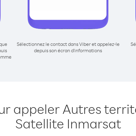
ique
Sélectionnez le contact dans Viber et appelez-le
Sé
puis
depuis son écran d'informations
comme
ur appeler Autres territ
Satellite Inmarsat