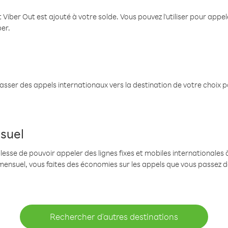
 Viber Out est ajouté à votre solde. Vous pouvez l'utiliser pour app
ber.
passer des appels internationaux vers la destination de votre choix 
suel
se de pouvoir appeler des lignes fixes et mobiles internationales à 
mensuel, vous faites des économies sur les appels que vous passez d
Rechercher d'autres destinations