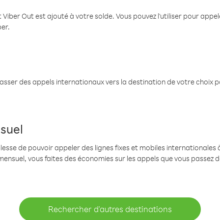
 Viber Out est ajouté à votre solde. Vous pouvez l'utiliser pour app
ber.
passer des appels internationaux vers la destination de votre choix 
suel
se de pouvoir appeler des lignes fixes et mobiles internationales à 
mensuel, vous faites des économies sur les appels que vous passez d
Rechercher d'autres destinations