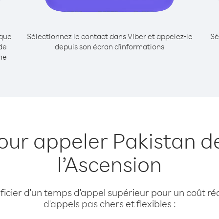
ique
Sélectionnez le contact dans Viber et appelez-le
Sé
de
depuis son écran d'informations
me
our appeler Pakistan de
l’Ascension
cier d'un temps d'appel supérieur pour un coût réd
d'appels pas chers et flexibles :