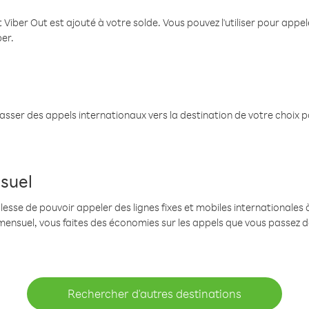
 Viber Out est ajouté à votre solde. Vous pouvez l'utiliser pour app
ber.
passer des appels internationaux vers la destination de votre choix 
suel
se de pouvoir appeler des lignes fixes et mobiles internationales à 
mensuel, vous faites des économies sur les appels que vous passez d
Rechercher d'autres destinations