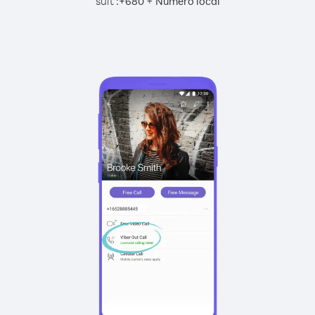
suit :
+
+
680
Numéro local