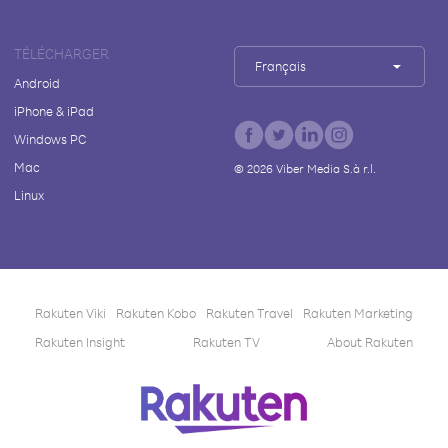
TÉLÉCHARGER
Français
Android
iPhone & iPad
Windows PC
Mac
©
2026
Viber Media S.à r.l.
Linux
Rakuten Viki
Rakuten Kobo
Rakuten Travel
Rakuten Marketing
Rakuten Insight
Rakuten TV
About Rakuten