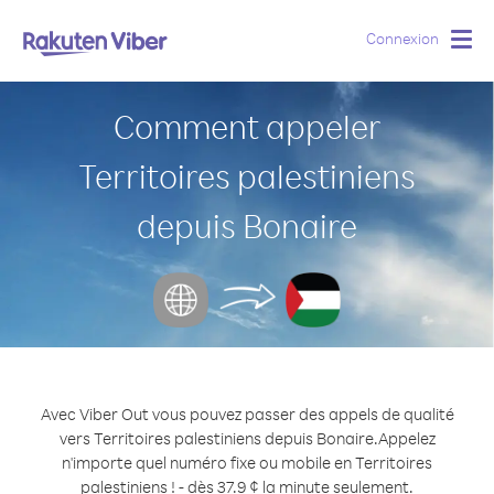
Connexion
Togg
navig
Comment appeler
Territoires palestiniens
depuis Bonaire
Avec Viber Out vous pouvez passer des appels de qualité
vers Territoires palestiniens depuis Bonaire.
Appelez
n'importe quel numéro fixe ou mobile en Territoires
palestiniens ! - dès 37.9 ¢ la minute seulement.