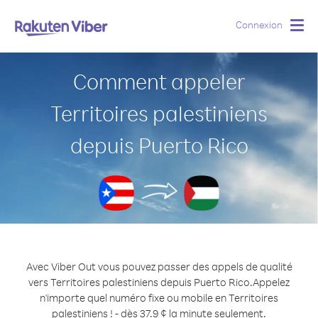
Connexion
Togg
navig
Comment appeler
Territoires palestiniens
depuis Puerto Rico
Avec Viber Out vous pouvez passer des appels de qualité
vers Territoires palestiniens depuis Puerto Rico.
Appelez
n'importe quel numéro fixe ou mobile en Territoires
palestiniens ! - dès 37.9 ¢ la minute seulement.