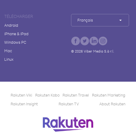
TÉLÉCHARGER
Français
Android
iPhone & iPad
Windows PC
Mac
©
2026
Viber Media S.à r.l.
Linux
Rakuten Viki
Rakuten Kobo
Rakuten Travel
Rakuten Marketing
Rakuten Insight
Rakuten TV
About Rakuten