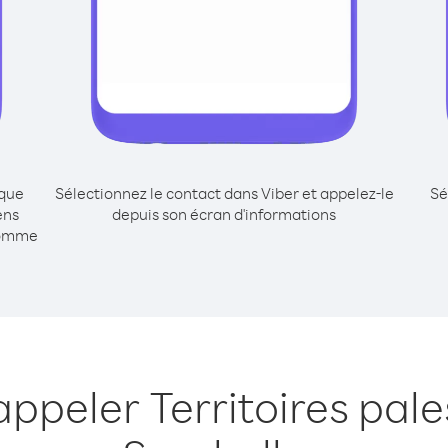
ique
Sélectionnez le contact dans Viber et appelez-le
Sé
ens
depuis son écran d'informations
comme
appeler Territoires pale