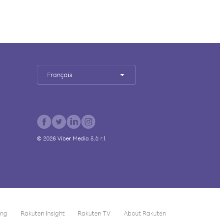
Français
©
2026
Viber Media S.à r.l.
ing
Rakuten Insight
Rakuten TV
About Rakuten