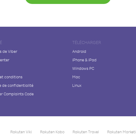
É
TÉLÉCHARGER
s de Viber
Android
enter
iPhone & iPad
Windows PC
et conditions
Mac
e de confidentialité
Linux
r Complaints Code
Rakuten Viki
Rakuten Kobo
Rakuten Travel
Rakuten Market