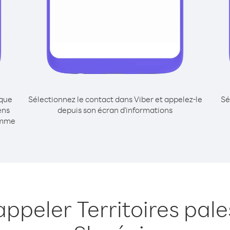
ique
Sélectionnez le contact dans Viber et appelez-le
Sé
ens
depuis son écran d'informations
omme
appeler Territoires pale