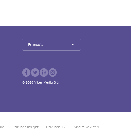
Français
©
2026
Viber Media S.à r.l.
ing
Rakuten Insight
Rakuten TV
About Rakuten