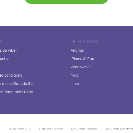
É
TÉLÉCHARGER
s de Viber
Android
enter
iPhone & iPad
Windows PC
et conditions
Mac
e de confidentialité
Linux
r Complaints Code
Rakuten Viki
Rakuten Kobo
Rakuten Travel
Rakuten Market