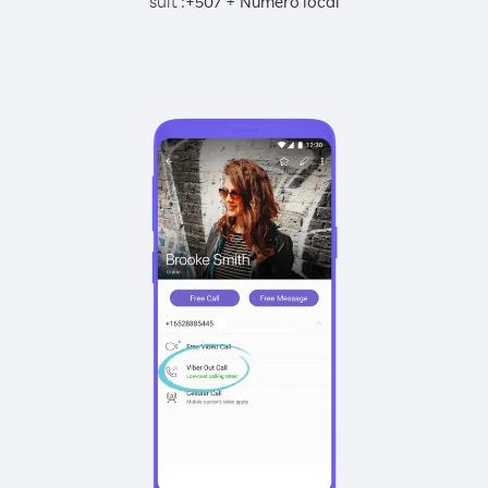
suit :
+
+
507
Numéro local