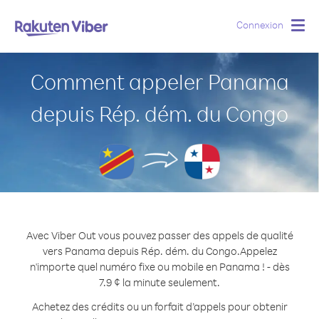
Connexion
Togg
navig
Comment appeler Panama
depuis Rép. dém. du Congo
Avec Viber Out vous pouvez passer des appels de qualité
vers Panama depuis Rép. dém. du Congo.
Appelez
n'importe quel numéro fixe ou mobile en Panama ! - dès
7.9 ¢ la minute seulement.
Achetez des crédits ou un forfait d’appels pour obtenir