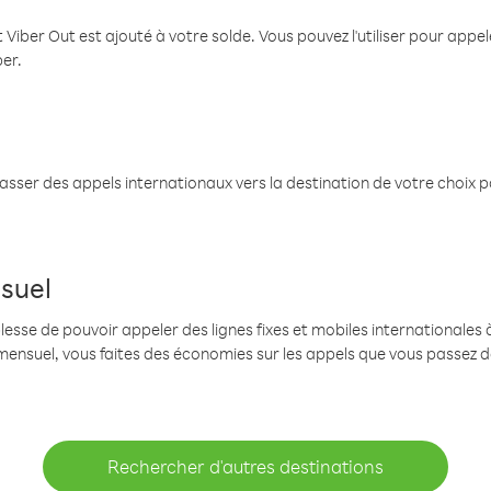
 Viber Out est ajouté à votre solde. Vous pouvez l'utiliser pour app
ber.
passer des appels internationaux vers la destination de votre choix 
suel
se de pouvoir appeler des lignes fixes et mobiles internationales à 
mensuel, vous faites des économies sur les appels que vous passez d
Rechercher d'autres destinations