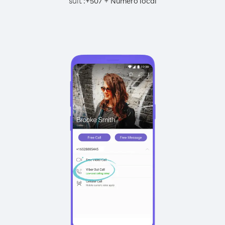
suit :
+
+
507
Numéro local