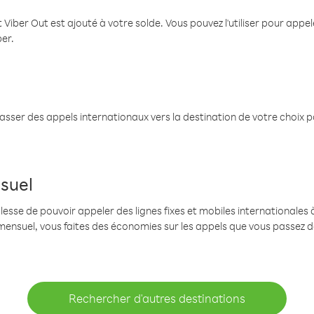
 Viber Out est ajouté à votre solde. Vous pouvez l'utiliser pour app
ber.
passer des appels internationaux vers la destination de votre choix 
suel
se de pouvoir appeler des lignes fixes et mobiles internationales à 
mensuel, vous faites des économies sur les appels que vous passez d
Rechercher d'autres destinations