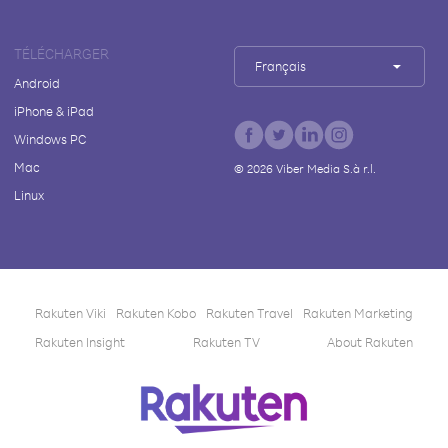
TÉLÉCHARGER
Français
Android
iPhone & iPad
Windows PC
Mac
©
2026
Viber Media S.à r.l.
Linux
Rakuten Viki
Rakuten Kobo
Rakuten Travel
Rakuten Marketing
Rakuten Insight
Rakuten TV
About Rakuten