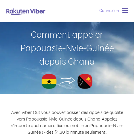
Connexion
Togg
navig
Comment appeler
Papouasie-Nvle-Guinée
depuis Ghana
Avec Viber Out vous pouvez passer des appels de qualité
vers Papouasie-Nvle-Guinée depuis Ghana.
Appelez
n'importe quel numéro fixe ou mobile en Papouasie-Nvle-
Guinée ! - dès $1.30 la minute seulement.