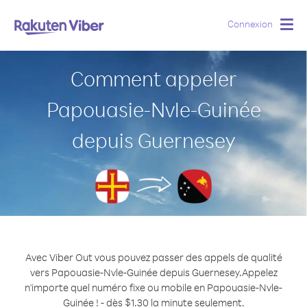
Connexion
Togg
navig
Comment appeler
Papouasie-Nvle-Guinée
depuis Guernesey
Avec Viber Out vous pouvez passer des appels de qualité
vers Papouasie-Nvle-Guinée depuis Guernesey.
Appelez
n'importe quel numéro fixe ou mobile en Papouasie-Nvle-
Guinée ! - dès $1.30 la minute seulement.