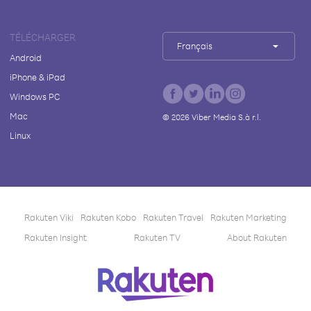
TÉLÉCHARGER
Français
Android
iPhone & iPad
Windows PC
Mac
©
2026
Viber Media S.à r.l.
Linux
Rakuten Viki
Rakuten Kobo
Rakuten Travel
Rakuten Marketing
Rakuten Insight
Rakuten TV
About Rakuten