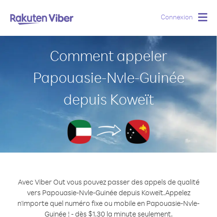
Connexion
Togg
navig
Comment appeler
Papouasie-Nvle-Guinée
depuis Koweït
Avec Viber Out vous pouvez passer des appels de qualité
vers Papouasie-Nvle-Guinée depuis Koweït.
Appelez
n'importe quel numéro fixe ou mobile en Papouasie-Nvle-
Guinée ! - dès $1.30 la minute seulement.