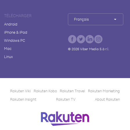
TÉLÉCHARGER
Français
Android
iPhone & iPad
Windows PC
Mac
©
2026
Viber Media S.à r.l.
Linux
Rakuten Viki
Rakuten Kobo
Rakuten Travel
Rakuten Marketing
Rakuten Insight
Rakuten TV
About Rakuten