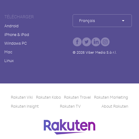
TÉLÉCHARGER
Français
Android
iPhone & iPad
Windows PC
Mac
©
2026
Viber Media S.à r.l.
Linux
Rakuten Viki
Rakuten Kobo
Rakuten Travel
Rakuten Marketing
Rakuten Insight
Rakuten TV
About Rakuten