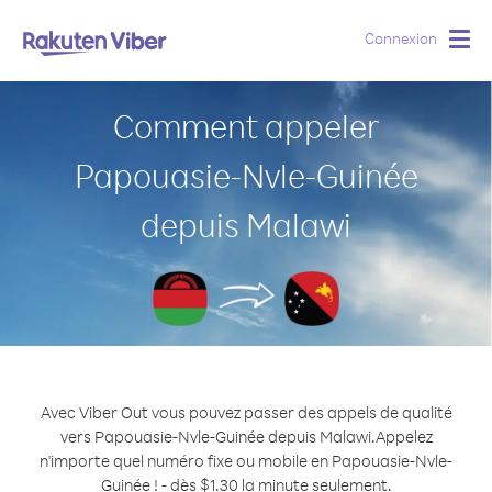
Connexion
Togg
navig
Comment appeler
Papouasie-Nvle-Guinée
depuis Malawi
Avec Viber Out vous pouvez passer des appels de qualité
vers Papouasie-Nvle-Guinée depuis Malawi.
Appelez
n'importe quel numéro fixe ou mobile en Papouasie-Nvle-
Guinée ! - dès $1.30 la minute seulement.