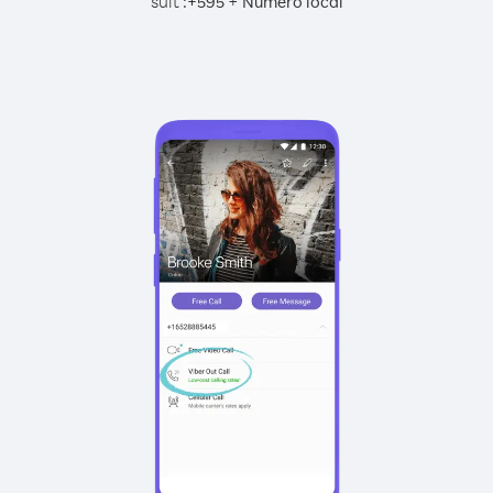
suit :
+
+
595
Numéro local