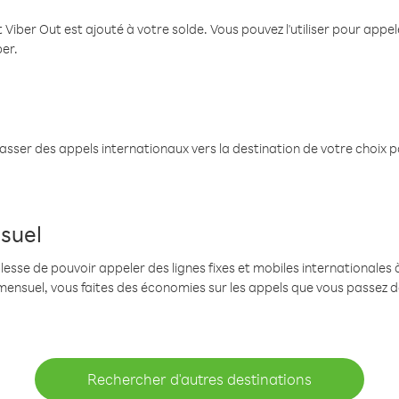
 Viber Out est ajouté à votre solde. Vous pouvez l'utiliser pour app
ber.
passer des appels internationaux vers la destination de votre choix 
suel
se de pouvoir appeler des lignes fixes et mobiles internationales à 
mensuel, vous faites des économies sur les appels que vous passez d
Rechercher d'autres destinations