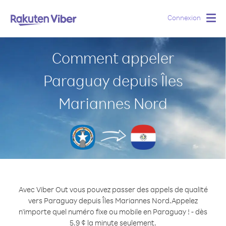
Connexion
Togg
navig
Comment appeler
Paraguay depuis Îles
Mariannes Nord
Avec Viber Out vous pouvez passer des appels de qualité
vers Paraguay depuis Îles Mariannes Nord.
Appelez
n'importe quel numéro fixe ou mobile en Paraguay ! - dès
5.9 ¢ la minute seulement.