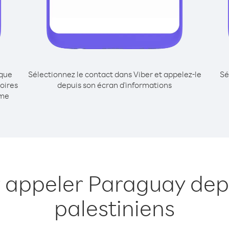
ique
Sélectionnez le contact dans Viber et appelez-le
Sé
oires
depuis son écran d'informations
mme
 appeler Paraguay depu
palestiniens