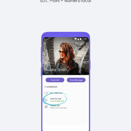
suit :
+
+
595
Numéro local