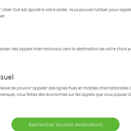
 Viber Out est ajouté à votre solde. Vous pouvez l'utiliser pour app
ber.
passer des appels internationaux vers la destination de votre choix 
suel
se de pouvoir appeler des lignes fixes et mobiles internationales à 
mensuel, vous faites des économies sur les appels que vous passez d
Rechercher d'autres destinations