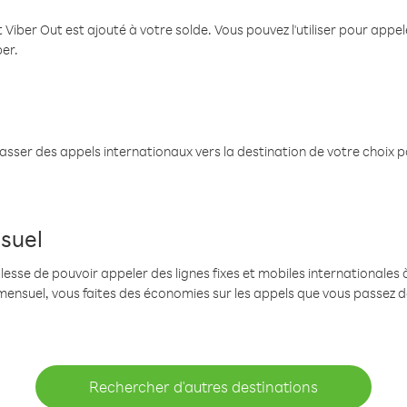
 Viber Out est ajouté à votre solde. Vous pouvez l'utiliser pour app
ber.
passer des appels internationaux vers la destination de votre choix 
suel
se de pouvoir appeler des lignes fixes et mobiles internationales à 
mensuel, vous faites des économies sur les appels que vous passez d
Rechercher d'autres destinations