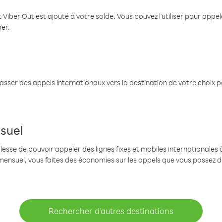
 Viber Out est ajouté à votre solde. Vous pouvez l'utiliser pour app
ber.
passer des appels internationaux vers la destination de votre choix 
suel
se de pouvoir appeler des lignes fixes et mobiles internationales à 
mensuel, vous faites des économies sur les appels que vous passez d
Rechercher d'autres destinations