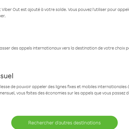
 Viber Out est ajouté à votre solde. Vous pouvez l'utiliser pour app
ber.
passer des appels internationaux vers la destination de votre choix 
suel
se de pouvoir appeler des lignes fixes et mobiles internationales à 
mensuel, vous faites des économies sur les appels que vous passez d
Rechercher d'autres destinations