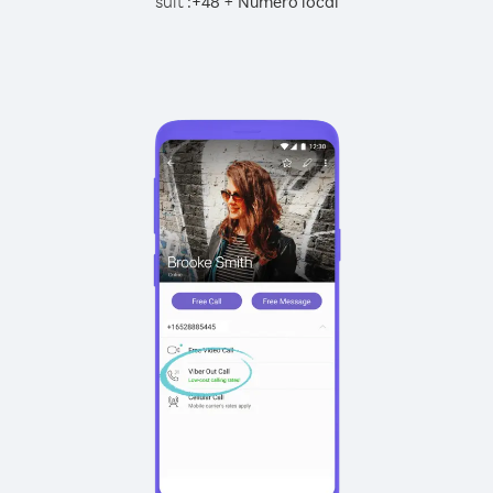
suit :
+
+
48
Numéro local