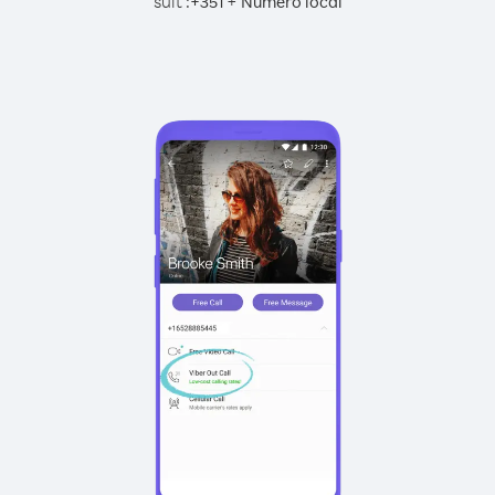
suit :
+
+
351
Numéro local