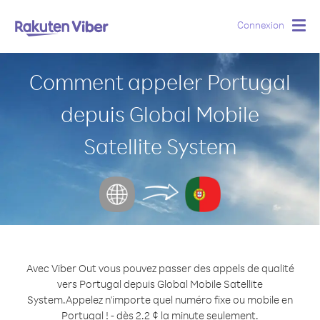
Connexion
Togg
navig
Comment appeler Portugal
depuis Global Mobile
Satellite System
Avec Viber Out vous pouvez passer des appels de qualité
vers Portugal depuis Global Mobile Satellite
System.
Appelez n'importe quel numéro fixe ou mobile en
Portugal ! - dès 2.2 ¢ la minute seulement.