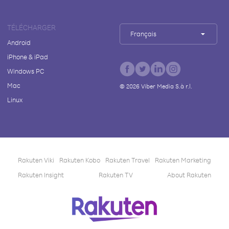
TÉLÉCHARGER
Français
Android
iPhone & iPad
Windows PC
Mac
©
2026
Viber Media S.à r.l.
Linux
Rakuten Viki
Rakuten Kobo
Rakuten Travel
Rakuten Marketing
Rakuten Insight
Rakuten TV
About Rakuten