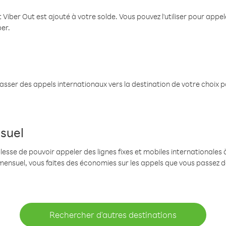
 Viber Out est ajouté à votre solde. Vous pouvez l'utiliser pour app
ber.
passer des appels internationaux vers la destination de votre choix 
suel
se de pouvoir appeler des lignes fixes et mobiles internationales à 
mensuel, vous faites des économies sur les appels que vous passez d
Rechercher d'autres destinations