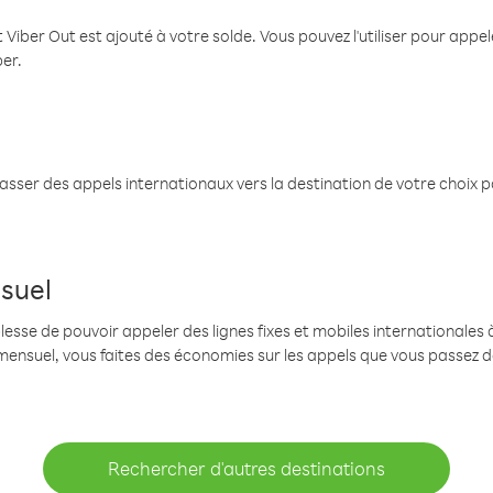
 Viber Out est ajouté à votre solde. Vous pouvez l'utiliser pour app
ber.
passer des appels internationaux vers la destination de votre choix 
suel
se de pouvoir appeler des lignes fixes et mobiles internationales à 
mensuel, vous faites des économies sur les appels que vous passez d
Rechercher d'autres destinations