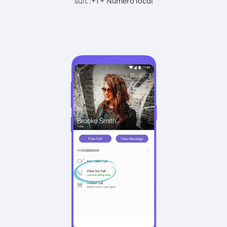
suit :
+
+
1
Numéro local