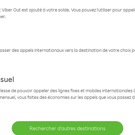
 Viber Out est ajouté à votre solde. Vous pouvez l'utiliser pour app
ber.
passer des appels internationaux vers la destination de votre choix 
suel
se de pouvoir appeler des lignes fixes et mobiles internationales à 
mensuel, vous faites des économies sur les appels que vous passez d
Rechercher d'autres destinations