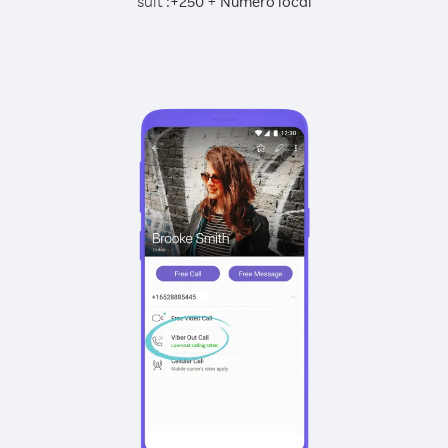
suit :
+
+
250
Numéro local