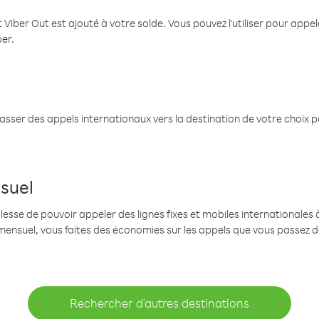
 Viber Out est ajouté à votre solde. Vous pouvez l'utiliser pour app
ber.
passer des appels internationaux vers la destination de votre choix 
suel
se de pouvoir appeler des lignes fixes et mobiles internationales à 
mensuel, vous faites des économies sur les appels que vous passez d
Rechercher d'autres destinations