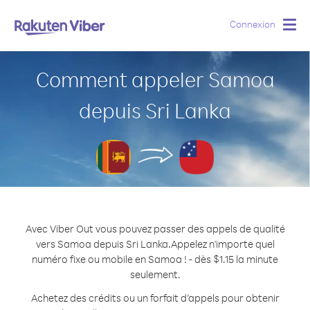
Connexion
Togg
navig
Comment appeler Samoa
depuis Sri Lanka
Avec Viber Out vous pouvez passer des appels de qualité
vers Samoa depuis Sri Lanka.
Appelez n'importe quel
numéro fixe ou mobile en Samoa ! - dès $1.15 la minute
seulement.
Achetez des crédits ou un forfait d’appels pour obtenir