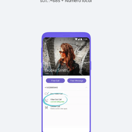
suit :
+
+
685
Numéro local