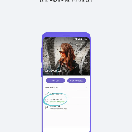
suit :
+
+
685
Numéro local