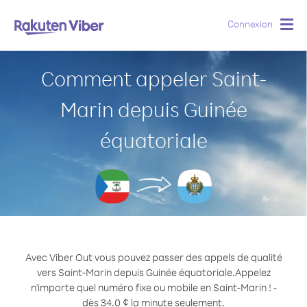
Connexion
Togg
navig
Comment appeler Saint-
Marin depuis Guinée
équatoriale
Avec Viber Out vous pouvez passer des appels de qualité
vers Saint-Marin depuis Guinée équatoriale.
Appelez
n'importe quel numéro fixe ou mobile en Saint-Marin ! -
dès 34.0 ¢ la minute seulement.