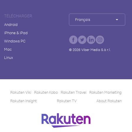
TÉLÉCHARGER
Français
Android
iPhone & iPad
Windows PC
Mac
©
2026
Viber Media S.à r.l.
Linux
Rakuten Viki
Rakuten Kobo
Rakuten Travel
Rakuten Marketing
Rakuten Insight
Rakuten TV
About Rakuten