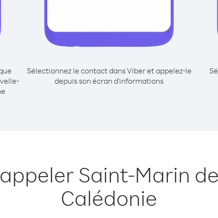
ique
Sélectionnez le contact dans Viber et appelez-le
Sé
velle-
depuis son écran d'informations
me
 appeler Saint-Marin de
Calédonie