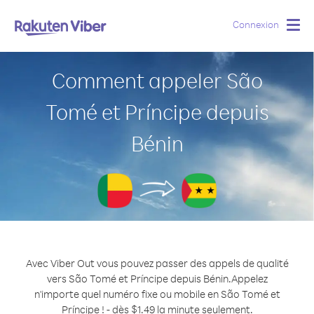
Connexion
Togg
navig
Comment appeler São
Tomé et Príncipe depuis
Bénin
Avec Viber Out vous pouvez passer des appels de qualité
vers São Tomé et Príncipe depuis Bénin.
Appelez
n'importe quel numéro fixe ou mobile en São Tomé et
Príncipe ! - dès $1.49 la minute seulement.