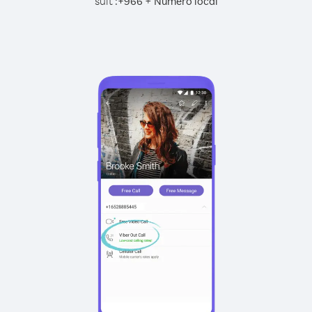
suit :
+
+
966
Numéro local