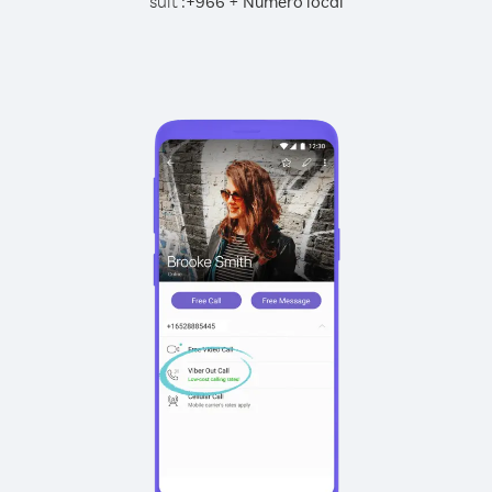
suit :
+
+
966
Numéro local