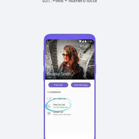
suit :
+
+
966
Numéro local