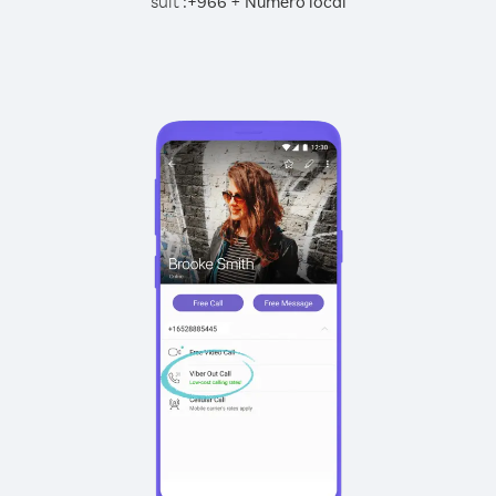
suit :
+
+
966
Numéro local