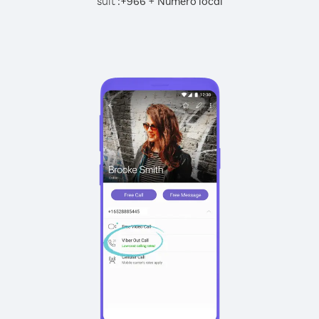
suit :
+
+
966
Numéro local