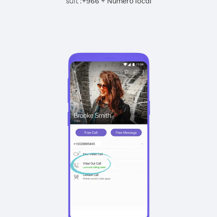
suit :
+
+
966
Numéro local